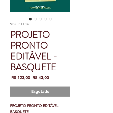
SKU: PPEE14
PROJETO
PRONTO
EDITÁVEL -
BASQUETE
Preço
Preço
 R$ 123,00 
R$ 43,00
normal
promocional
Esgotado
PROJETO PRONTO EDITÁVEL -
BASQUETE