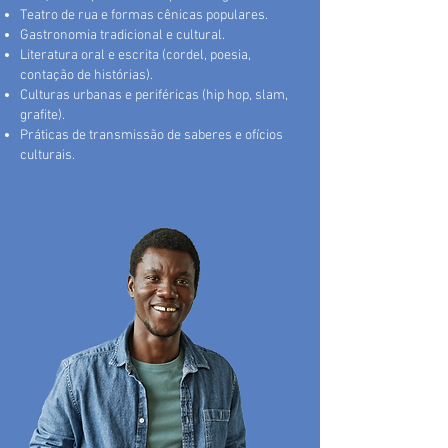
Teatro de rua e formas cênicas populares.
Gastronomia tradicional e cultural.
Literatura oral e escrita (cordel, poesia,
contação de histórias).
Culturas urbanas e periféricas (hip hop, slam,
grafite).
Práticas de transmissão de saberes e ofícios
culturais.