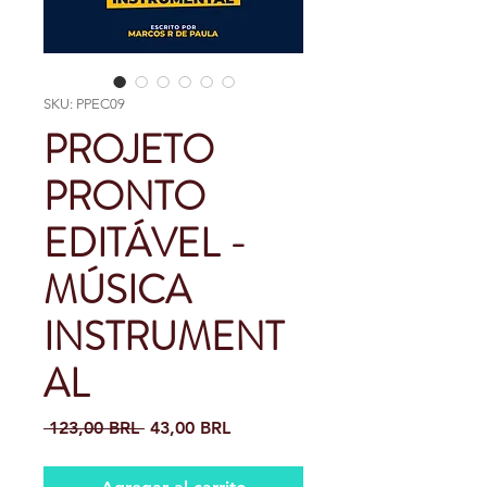
SKU: PPEC09
PROJETO
PRONTO
EDITÁVEL -
MÚSICA
INSTRUMENT
AL
Precio
Precio
 123,00 BRL 
43,00 BRL
de
oferta