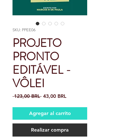
SKU: PPEE06
PROJETO
PRONTO
EDITÁVEL -
VÔLEI
Precio
Precio
 123,00 BRL 
43,00 BRL
de
oferta
Agregar al carrito
Realizar compra