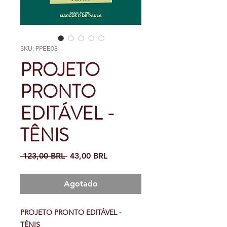
SKU: PPEE08
PROJETO
PRONTO
EDITÁVEL -
TÊNIS
Precio
Precio
 123,00 BRL 
43,00 BRL
de
oferta
Agotado
PROJETO PRONTO EDITÁVEL -
TÊNIS