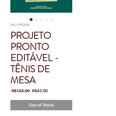
SKU: PPEE06
PROJETO
PRONTO
EDITÁVEL -
TÊNIS DE
MESA
Regular
Sale
 R$123.00 
R$43.00
Price
Price
Out of Stock