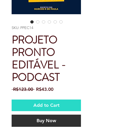
SKU: PPEC14
PROJETO
PRONTO
EDITÁVEL -
PODCAST
Regular
Sale
 R$123.00 
R$43.00
Price
Price
Add to Cart
Buy Now