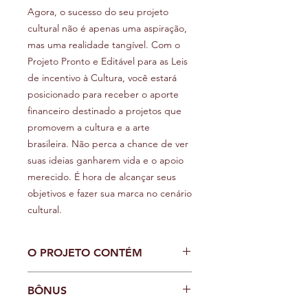
Agora, o sucesso do seu projeto
cultural não é apenas uma aspiração,
mas uma realidade tangível. Com o
Projeto Pronto e Editável para as Leis
de incentivo à Cultura, você estará
posicionado para receber o aporte
financeiro destinado a projetos que
promovem a cultura e a arte
brasileira. Não perca a chance de ver
suas ideias ganharem vida e o apoio
merecido. É hora de alcançar seus
objetivos e fazer sua marca no cenário
cultural.
O PROJETO CONTÉM
O Projeto Pronto e Editável é mais do
BÔNUS
que um simples modelo. É um guia
completo que te conduzirá através