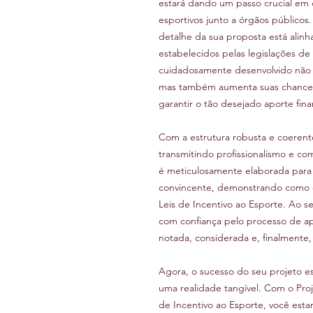
estará dando um passo crucial em 
esportivos junto a órgãos públicos
detalhe da sua proposta está alinh
estabelecidos pelas legislações de
cuidadosamente desenvolvido não a
mas também aumenta suas chances 
garantir o tão desejado aporte fina
Com a estrutura robusta e coerent
transmitindo profissionalismo e c
é meticulosamente elaborada para 
convincente, demonstrando como ele
Leis de Incentivo ao Esporte. Ao s
com confiança pelo processo de ap
notada, considerada e, finalmente, 
Agora, o sucesso do seu projeto e
uma realidade tangível. Com o Proj
de Incentivo ao Esporte, você esta