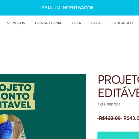
SEJA UM INCENTIVADOR
SERVIÇOS
CONSULTORIA
LOJA
BLOG
EDUCAÇÃO
PROJE
EDITÁVE
SKU: PPEE03
Regula
 R$123.00 
R$43.
Price