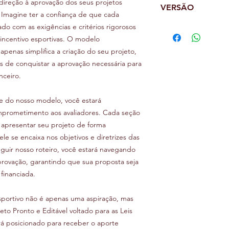
tudo o que precisa pa
direção à aprovação dos seus projetos
sua vasta experiênci
Metodologia
Cronograma de d
VERSÃO
alinhado às leis de i
guia confiável para d
. Imagine ter a confiança de que cada
Fases de execuçã
Cronograma de at
proporcionando oport
Brasil.
Grade horária
ado com as exigências e critérios rigorosos
1.0
promissores no futsal
Ficha técnica
 incentivo esportivas. O modelo
Itens indispensáveis
Ao longo dos anos, 
Critérios de seleç
penas simplifica a criação do seu projeto,
experiências valiosa
Justificativa
de conquistar a aprovação necessária para
projetos. Sua visão 
Metas qualitativas
nceiro.
ângulos diferentes s
Metas quantitativ
projetos bem-sucedid
Estratégias de aç
informar, Marcos de P
e do nosso modelo, você estará
Conteúdo progra
e insights inovadore
omprometimento aos avaliadores. Cada seção
oportunidades ofereci
apresentar seu projeto de forma
 se encaixa nos objetivos e diretrizes das
Marcos é o fundador 
eguir nosso roteiro, você estará navegando
dedicada ao desenvol
rovação, garantindo que sua proposta seja
que promovem o cresc
financiada.
educacional e tecnol
paixão por essas áre
contribuem para o su
sportivo não é apenas uma aspiração, mas
eto Pronto e Editável voltado para as Leis
rá posicionado para receber o aporte