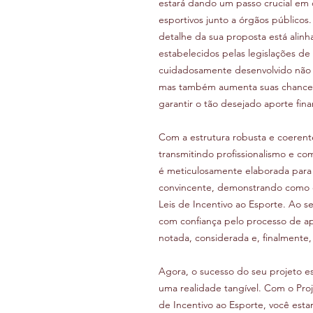
estará dando um passo crucial em 
esportivos junto a órgãos públicos
detalhe da sua proposta está alinh
estabelecidos pelas legislações de
cuidadosamente desenvolvido não a
mas também aumenta suas chances 
garantir o tão desejado aporte fina
Com a estrutura robusta e coerent
transmitindo profissionalismo e c
é meticulosamente elaborada para 
convincente, demonstrando como ele
Leis de Incentivo ao Esporte. Ao s
com confiança pelo processo de ap
notada, considerada e, finalmente, 
Agora, o sucesso do seu projeto e
uma realidade tangível. Com o Proj
de Incentivo ao Esporte, você esta