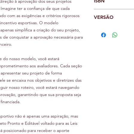
participação em comp
ISBN
direção à aprovação dos seus projetos
palestrante, artista p
Objetivo Geral
inclusão social, a ed
sub-20, preparando o
ex-atleta. Sua especi
. Imagine ter a confiança de que cada
Objetivos Específi
Planilha orçamentá
competitivo e profis
sua vasta experiênci
Metodologia
ado com as exigências e critérios rigorosos
Cronograma de d
VERSÃO
Entre as diversas pos
um guia detalhado pa
guia confiável para d
Fases de execuçã
 incentivo esportivas. O modelo
Cronograma de at
no segmento de fute
eficiente e alinhada à
Brasil.
Grade horária
1.0
penas simplifica a criação do seu projeto,
Escolinhas de Fut
garantindo uma prep
Ficha técnica
Itens indispensáveis
Competições e T
de conquistar a aprovação necessária para
talentos e contribui
Ao longo dos anos, 
Critérios de seleç
Projetos Sociais
nceiro.
futuros profissionais 
experiências valiosa
Justificativa
Clínicas e Worksh
projetos. Sua visão 
Metas qualitativas
Estruturação de 
ângulos diferentes s
e do nosso modelo, você estará
Metas quantitativ
Capacitação de Tr
projetos bem-sucedid
Estratégias de aç
omprometimento aos avaliadores. Cada seção
Projetos de Saúd
informar, Marcos de P
Conteúdo progra
apresentar seu projeto de forma
e insights inovadore
 se encaixa nos objetivos e diretrizes das
oportunidades ofereci
eguir nosso roteiro, você estará navegando
rovação, garantindo que sua proposta seja
Marcos é o fundador 
financiada.
dedicada ao desenvol
que promovem o cresc
educacional e tecnol
sportivo não é apenas uma aspiração, mas
paixão por essas áre
eto Pronto e Editável voltado para as Leis
contribuem para o su
rá posicionado para receber o aporte