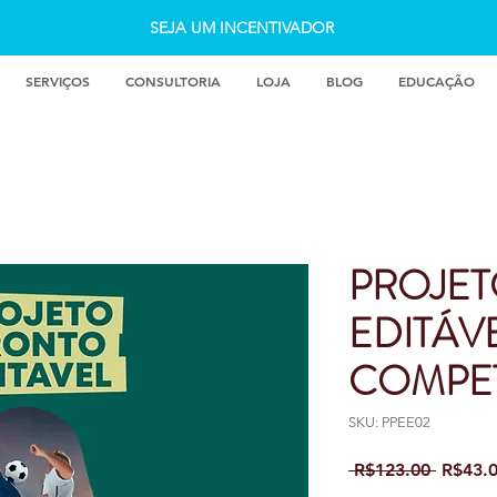
SEJA UM INCENTIVADOR
SERVIÇOS
CONSULTORIA
LOJA
BLOG
EDUCAÇÃO
PROJE
EDITÁV
COMPE
SKU: PPEE02
Regula
 R$123.00 
R$43.
Price